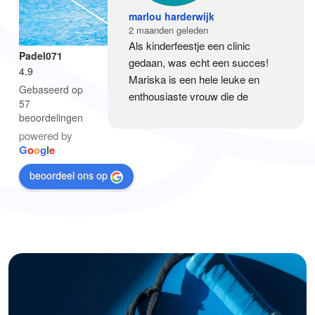
marlou harderwijk
2 maanden geleden
Als kinderfeestje een clinic 
Padel071
gedaan, was echt een succes! 
4.9
Mariska is een hele leuke en 
Gebaseerd op
enthousiaste vrouw die de 
57
kinderen in korte tijd veel heeft 
beoordelingen
geleerd op een leuke manier. 
powered by
Echt een aanrader!
G
o
o
g
l
e
beoordeel ons op