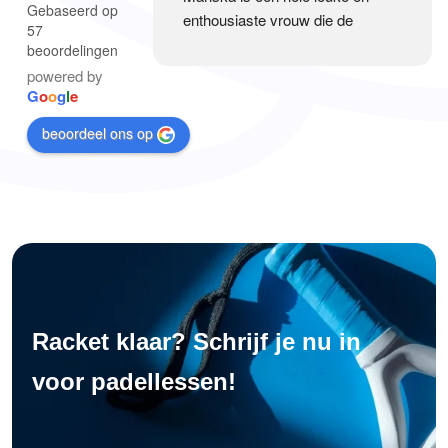
Gebaseerd op
enthousiaste vrouw die de 
57
kinderen in korte tijd veel heeft 
beoordelingen
geleerd op een leuke manier. 
powered by
Echt een aanrader!
G
o
o
g
l
e
beoordeel ons op
Racket klaar? Schrijf je nu in
voor padellessen!