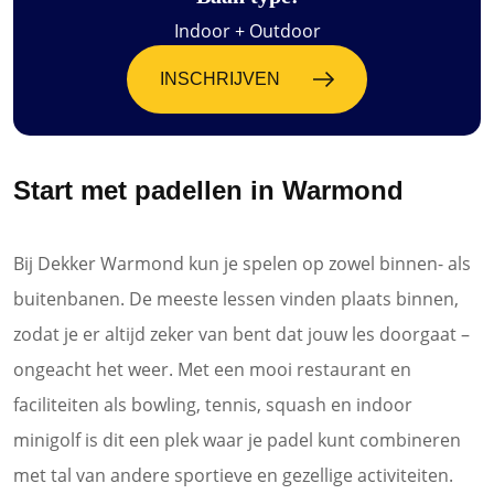
Indoor + Outdoor
INSCHRIJVEN
Start met padellen in Warmond
Bij Dekker Warmond kun je spelen op zowel binnen- als
buitenbanen. De meeste lessen vinden plaats binnen,
zodat je er altijd zeker van bent dat jouw les doorgaat –
ongeacht het weer. Met een mooi restaurant en
faciliteiten als bowling, tennis, squash en indoor
minigolf is dit een plek waar je padel kunt combineren
met tal van andere sportieve en gezellige activiteiten.